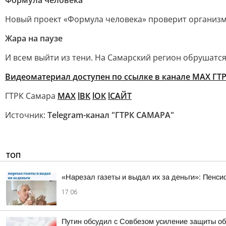
Формула человека
Новый проект «Формула человека» проверит организм 
Жара на паузе
И всем выйти из тени. На Самарский регион обрушатся
Видеоматериал доступен по ссылке в канале МАХ ГТР
ГТРК Самара
MAX
lВК
lОК
lСАЙТ
Источник:
Telegram-канал "ГТРК САМАРА"
ТОП
«Нарезал газеты и выдал их за деньги»: Пенси
17:06
Путин обсудил с Совбезом усиление защиты об