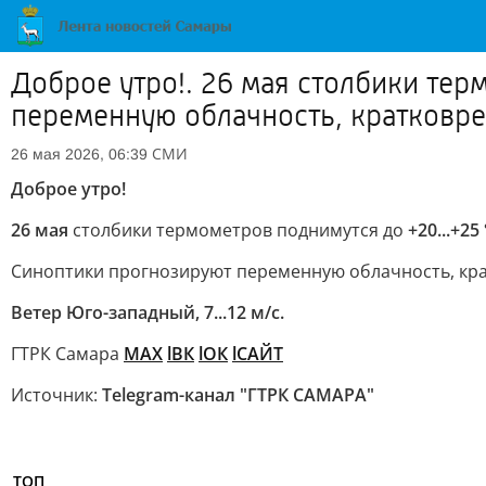
Доброе утро!. 26 мая столбики тер
переменную облачность, кратков
СМИ
26 мая 2026, 06:39
Доброе утро!
26 мая
столбики термометров поднимутся до
+20...+25
Синоптики прогнозируют переменную облачность, кра
Ветер Юго-западный, 7...12 м/с.
ГТРК Самара
MAX
lВК
lОК
lСАЙТ
Источник:
Telegram-канал "ГТРК САМАРА"
ТОП