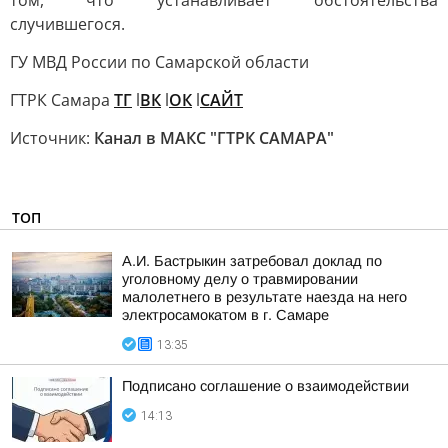
том, что устанавливает обстоятельства
случившегося.
ГУ МВД России по Самарской области
ГТРК Самара
ТГ
l
ВК
l
ОК
l
САЙТ
Источник:
Канал в МАКС "ГТРК САМАРА"
ТОП
А.И. Бастрыкин затребовал доклад по
уголовному делу о травмировании
малолетнего в результате наезда на него
электросамокатом в г. Самаре
13:35
Подписано соглашение о взаимодействии
14:13