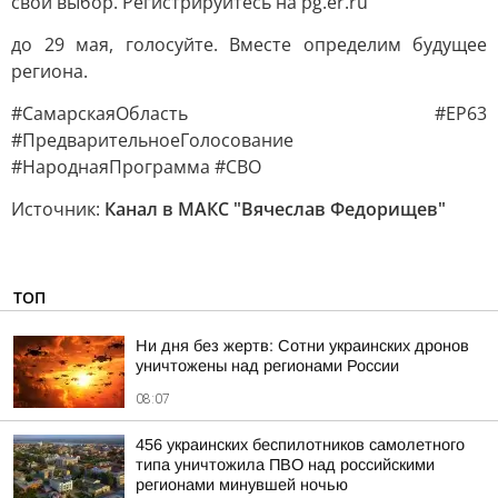
свой выбор. Регистрируйтесь на pg.er.ru
до 29 мая, голосуйте. Вместе определим будущее
региона.
#СамарскаяОбласть #ЕР63
#ПредварительноеГолосование
#НароднаяПрограмма #СВО
Источник:
Канал в МАКС "Вячеслав Федорищев"
ТОП
Ни дня без жертв: Сотни украинских дронов
уничтожены над регионами России
08:07
456 украинских беспилотников самолетного
типа уничтожила ПВО над российскими
регионами минувшей ночью