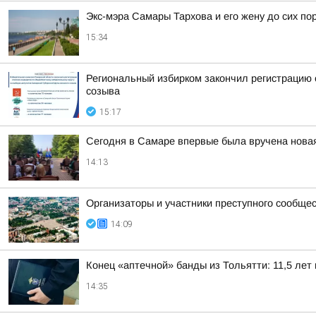
Экс-мэра Самары Тархова и его жену до сих п
15:34
Региональный избирком закончил регистрацию 
созыва
15:17
Сегодня в Самаре впервые была вручена новая
14:13
Организаторы и участники преступного сообще
14:09
Конец «аптечной» банды из Тольятти: 11,5 лет 
14:35