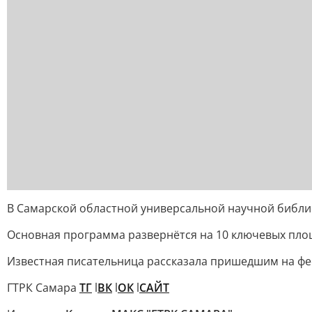
В Самарской областной универсальной научной библ
Основная программа развернётся на 10 ключевых площ
Известная писательница рассказала пришедшим на фес
ГТРК Самара
ТГ
l
ВК
l
ОК
l
САЙТ