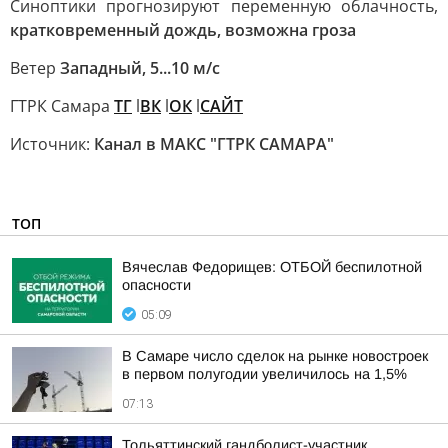
Синоптики прогнозируют переменную облачность,
кратковременный дождь, возможна гроза
Ветер
Западный, 5...10 м/с
ГТРК Самара
ТГ
l
ВК
l
ОК
l
САЙТ
Источник:
Канал в МАКС "ГТРК САМАРА"
ТОП
Вячеслав Федорищев: ОТБОЙ беспилотной
опасности
05:09
В Самаре число сделок на рынке новостроек
в первом полугодии увеличилось на 1,5%
07:13
Тольяттинский гандболист-участник