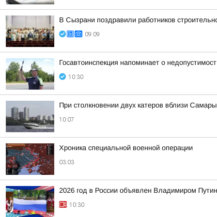
В Сызрани поздравили работников строительн
09:09
Госавтоинспекция напоминает о недопустимост
10:30
При столкновении двух катеров вблизи Самары
10:07
Хроника специальной военной операции
03:03
2026 год в России объявлен Владимиром Пути
10:30