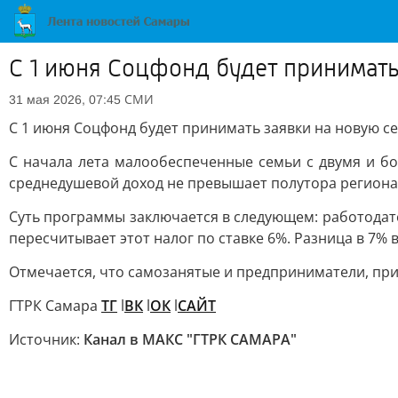
С 1 июня Соцфонд будет принимать
СМИ
31 мая 2026, 07:45
С 1 июня Соцфонд будет принимать заявки на новую с
С начала лета малообеспеченные семьи с двумя и б
среднедушевой доход не превышает полутора регион
Суть программы заключается в следующем: работодате
пересчитывает этот налог по ставке 6%. Разница в 7%
Отмечается, что самозанятые и предприниматели, при
ГТРК Самара
ТГ
l
ВК
l
ОК
l
САЙТ
Источник:
Канал в МАКС "ГТРК САМАРА"