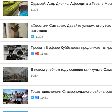
Одиссей, Аид, Дионис, Афродита и Гера: в Мос
11:06
«Хвостики Самары». Давайте узнаем, кто у н
питомцев
11:06
Проект «В эфире Куйбышев» продолжает откр
11:06
В новом учебном году осенние каникулы в Самар
10:54
Госавтоинспекция Ставропольского района сов
10:51