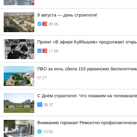
9 августа — день строителя!
09:36
Проект «В эфире Куйбышев» продолжает откр
11:06
ПВО за ночь сбила 153 украинских беспилотни
07:27
С Днём строителя!. Что покажем на телеканал
08:37
Вниманию горожан! Ремонтно-профилактическ
10:30