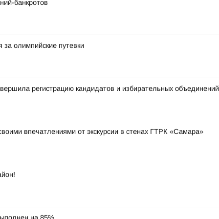
ний-банкротов
я за олимпийские путевки
авершила регистрацию кандидатов и избирательных объединений
своими впечатлениями от экскурсии в стенах ГТРК «Самара»
айон!
выполнен на 85%