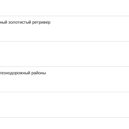
рный золотистый ретривер
елезнодорожный районы