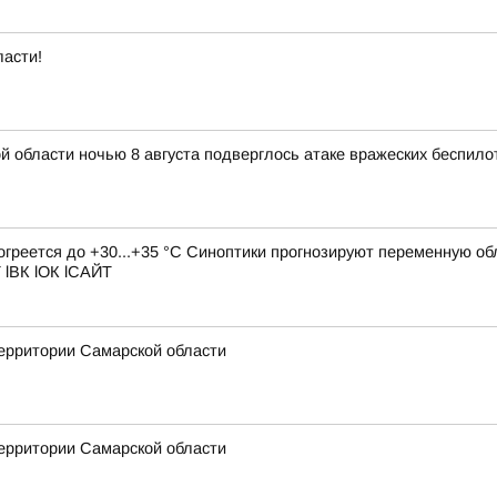
ласти!
области ночью 8 августа подверглось атаке вражеских беспило
рогреется до +30...+35 °C Синоптики прогнозируют переменную о
 lВК lОК lСАЙТ
ерритории Самарской области
ерритории Самарской области