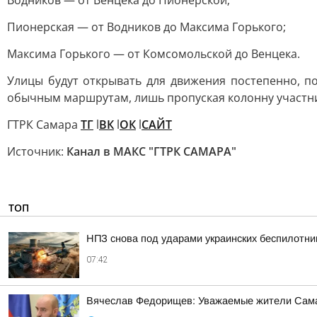
Водников — от Венцека до Пионерской;
Пионерская — от Водников до Максима Горького;
Максима Горького — от Комсомольской до Венцека.
Улицы будут открывать для движения постепенно, п
обычным маршрутам, лишь пропуская колонну участник
ГТРК Самара
ТГ
l
ВК
l
ОК
l
САЙТ
Источник:
Канал в МАКС "ГТРК САМАРА"
ТОП
НПЗ снова под ударами украинских беспилотни
07:42
Вячеслав Федорищев: Уважаемые жители Сама