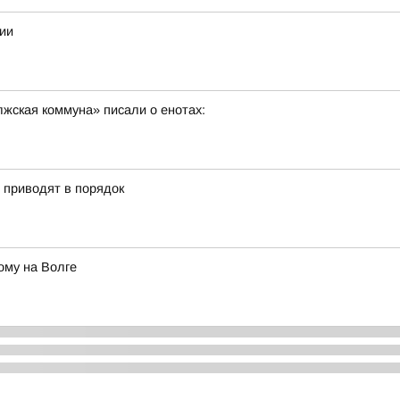
ии
олжская коммуна» писали о енотах:
» приводят в порядок
ому на Волге