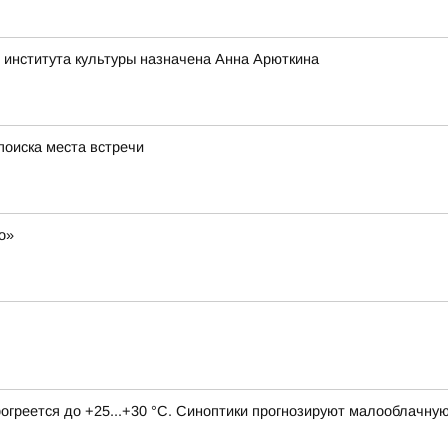
 института культуры назначена Анна Арюткина
поиска места встречи
о»
рогреется до +25...+30 °C. Синоптики прогнозируют малооблачну