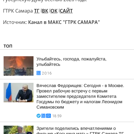
ГТРК Самара
ТГ
l
ВК
l
ОК
l
САЙТ
Источник:
Канал в МАКС "ГТРК САМАРА"
ТОП
Улыбайтесь, господа, пожалуйста,
улыбайтесь
20:16
Вячеслав Федорищев: Сегодня - в Москве.
Провел рабочую встречу с первым
заместителем председателя Комитета
Госдумы по бюджету и налогам Леонидом
Симановским
18:59
Зрители поделились впечатлениями о
фильме «Коськина мать» ГТРК Самара ТГ