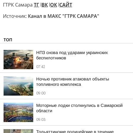
ГТРК Самара
ТГ
l
ВК
l
ОК
l
САЙТ
Источник:
Канал в МАКС "ГТРК САМАРА"
ТОП
НПЗ снова под ударами украинских
беспилотников
07:42
Ночью противник атаковал объекты
топливного комплекса
09:00
Моторные лодки столкнулись в Самарской
области
09:03
Тольяттинские полицейские в течение