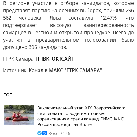
В регионе участие в отборе кандидатов, которые
представят партию на осенних выборах, приняли 296
562 человека. Явка составила 12,47%, что
подтверждает высокую заинтересованность
самарцев в честной и открытой процедуре. Всего до
участия в предварительном голосовании было
допущено 396 кандидатов.
ГТРК Самара
ТГ
l
ВК
l
ОК
l
САЙТ
Источник:
Канал в МАКС "ГТРК САМАРА"
ТОП
Заключительный этап XIХ Всероссийского
чемпионата по водно-моторным
соревнованиям среди команд ГИМС МЧС
России проходит на Волге
Вчера, 21:46