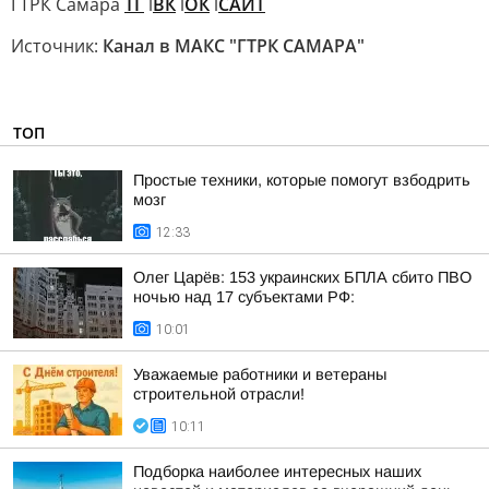
ГТРК Самара
ТГ
l
ВК
l
ОК
l
САЙТ
Источник:
Канал в МАКС "ГТРК САМАРА"
ТОП
Простые техники, которые помогут взбодрить
мозг
12:33
Олег Царёв: 153 украинских БПЛА сбито ПВО
ночью над 17 субъектами РФ:
10:01
Уважаемые работники и ветераны
строительной отрасли!
10:11
Подборка наиболее интересных наших