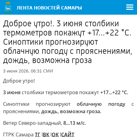
Доброе утро!. 3 июня столбики
термометров покажут +17...+22 °C.
Синоптики прогнозируют
облачную погоду с прояснениями,
дождь, возможна гроза
СМИ
3 июня 2026, 06:31
Доброе утро!
3 июня
столбики термометров покажут
+17...+22 °C.
Синоптики прогнозируют
облачную погоду
с
прояснениями,
дождь, возможна гроза.
Ветер Северо-западный,
8...13 м/с.
ГТРК Самара
ТГ
l
ВК
l
ОК
l
САЙТ