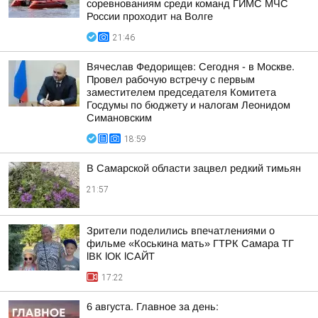
соревнованиям среди команд ГИМС МЧС
России проходит на Волге
21:46
Вячеслав Федорищев: Сегодня - в Москве.
Провел рабочую встречу с первым
заместителем председателя Комитета
Госдумы по бюджету и налогам Леонидом
Симановским
18:59
В Самарской области зацвел редкий тимьян
21:57
Зрители поделились впечатлениями о
фильме «Коськина мать» ГТРК Самара ТГ
lВК lОК lСАЙТ
17:22
6 августа. Главное за день: