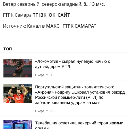
Ветер северный, северо-западный,
8...13 м/с.
ГТРК Самара
ТГ
l
ВК
l
ОК
l
САЙТ
Источник:
Канал в МАКС "ГТРК САМАРА"
ТОП
«Локомотив» сыграл нулевую ничью с
аутсайдером РПЛ
Вчера, 20:03
Португальский защитник тольяттинского
«Акрона» Родригу Эшковал установил рекорд
Российской премьер-лиги (РПЛ) по
заблокированным ударам за матч
Вчера, 20:33
Телебашня осветила вечерний город яркими
огнями