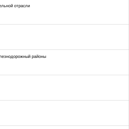
ельной отрасли
елезнодорожный районы