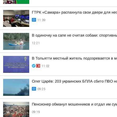
ГТРК «Самара» распахнула свои двери для не
11:39
В одиночку на сапе не считая собаки: спорти
12:21
В Тольятти местный житель подозревается в 
11:02
Олег Царёв: 203 украинских БПЛА сбито ПВО н
09:25
Пенсионер обманул мошенников и отдал им сум
09:19