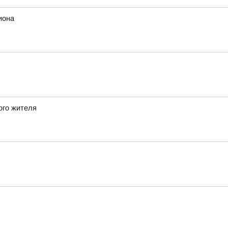
иона
ого жителя