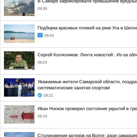
В Самаре зафиксировали превышение вредны
09:39
Подборка красивых пляжей на реке Уса в Шиго
09:24
Сергей Колясников: Лента новостей:. Из-за о
09:24
Уважаемые жители Самарской области, поздрав
систематические занятия спортом!
09:21
Иван Носков проверил состояние укрытий в тр
09:19
Столкновение катеров на Волге: двое самарце