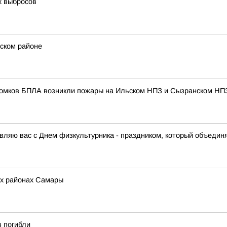
х выбросов
нском районе
бломков БПЛА возникли пожары на Ильском НПЗ и Сызранском НП
ляю вас с Днем физкультурника - праздником, который объединя
ех районах Самары
в погибли