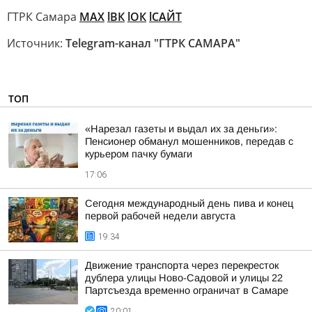
ГТРК Самара
MAX
lВК
lОК
lСАЙТ
Источник:
Telegram-канал "ГТРК САМАРА"
ТОП
«Нарезал газеты и выдал их за деньги»:
Пенсионер обманул мошенников, передав с
курьером пачку бумаги
17:06
Сегодня международный день пива и конец
первой рабочей недели августа
19:34
Движение транспорта через перекресток
дублера улицы Ново-Садовой и улицы 22
Партсъезда временно ограничат в Самаре
20:01