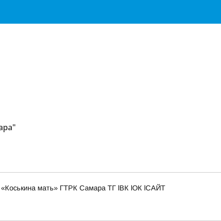
ара"
«Коськина мать» ГТРК Самара ТГ lВК lОК lСАЙТ