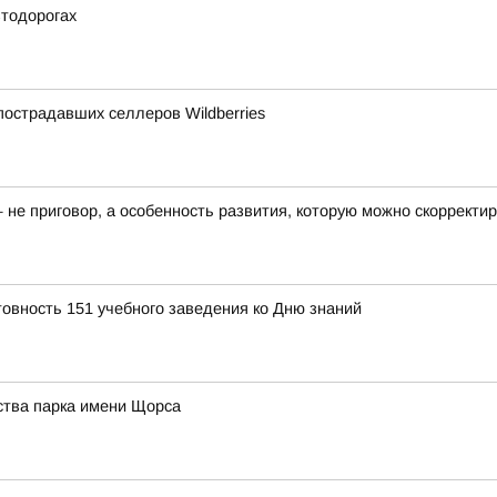
втодорогах
острадавших селлеров Wildberries
— не приговор, а особенность развития, которую можно скоррект
товность 151 учебного заведения ко Дню знаний
ства парка имени Щорса