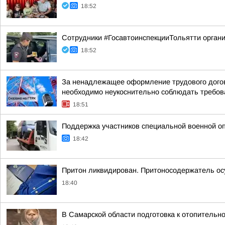
18:52
Сотрудники #ГосавтоинспекцииТольятти орган
18:52
За ненадлежащее оформление трудового догов
необходимо неукоснительно соблюдать требован
18:51
Поддержка участников специальной военной о
18:42
Притон ликвидирован. Притоносодержатель о
18:40
В Самарской области подготовка к отопительн