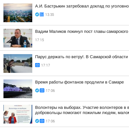
А.И. Бастрыкин затребовал доклад по уголовно
13:35
Вадим Маликов покинул пост главы самарского
17:15
Парус держать по ветру!. В Самарской област
17:17
Время работы фонтанов продлили в Самаре
17:06
Волонтеры на выборах. Участие волонтеров в 
добровольцы помогают пожилым людям, малом
17:06