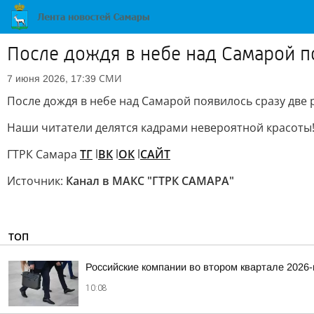
После дождя в небе над Самарой п
СМИ
7 июня 2026, 17:39
После дождя в небе над Самарой появилось сразу две 
Наши читатели делятся кадрами невероятной красоты
ГТРК Самара
ТГ
l
ВК
l
ОК
l
САЙТ
Источник:
Канал в МАКС "ГТРК САМАРА"
ТОП
Российские компании во втором квартале 2026
10:08