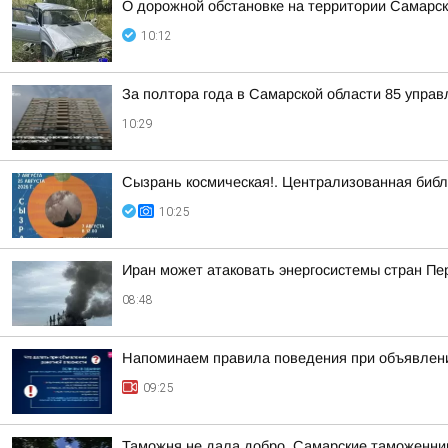
О дорожной обстановке на территории Самарск
10:12
За полтора года в Самарской области 85 упра
10:29
Сызрань космическая!. Централизованная библ
10:25
Иран может атаковать энергосистемы стран Пер
08:48
Напоминаем правила поведения при объявлени
09:25
Таможня не дала добро. Самарские таможенник