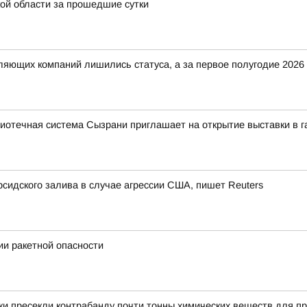
ой области за прошедшие сутки
вляющих компаний лишились статуса, а за первое полугодие 202
иотечная система Сызрани приглашает на открытие выставки в 
сидского залива в случае агрессии США, пишет Reuters
и ракетной опасности
и пресекли контрабанду почти тонны химических веществ для пр