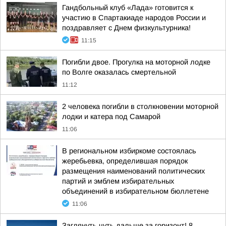
Гандбольный клуб «Лада» готовится к
участию в Спартакиаде народов России и
поздравляет с Днем физкультурника!
11:15
Погибли двое. Прогулка на моторной лодке
по Волге оказалась смертельной
11:12
2 человека погибли в столкновении моторной
лодки и катера под Самарой
11:06
В региональном избиркоме состоялась
жеребьевка, определившая порядок
размещения наименований политических
партий и эмблем избирательных
объединений в избирательном бюллетене
11:06
Заглянуть чуть дальше за горизонт! 8