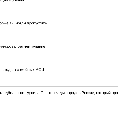
ющими огнями
торые вы могли пропустить
ляжах запретили купание
ала года в семейных МФЦ
о гандбольного турнира Спартакиады народов России, который пр