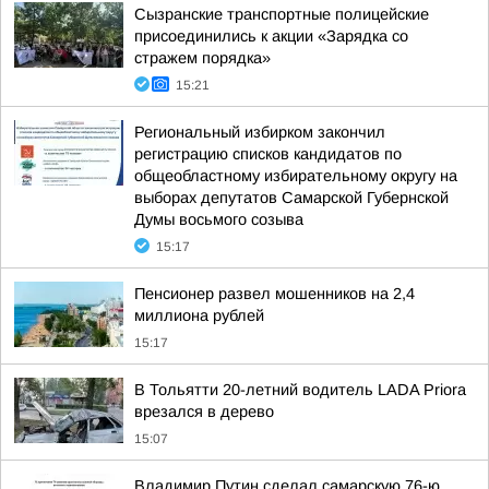
Сызранские транспортные полицейские
присоединились к акции «Зарядка со
стражем порядка»
15:21
Региональный избирком закончил
регистрацию списков кандидатов по
общеобластному избирательному округу на
выборах депутатов Самарской Губернской
Думы восьмого созыва
15:17
Пенсионер развел мошенников на 2,4
миллиона рублей
15:17
В Тольятти 20-летний водитель LADA Priora
врезался в дерево
15:07
Владимир Путин сделал самарскую 76-ю