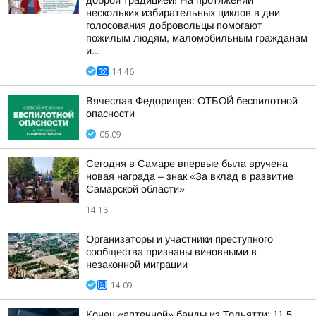
доброй традицией! На протяжении
нескольких избирательных циклов в дни
голосования добровольцы помогают
пожилым людям, маломобильным гражданам
и...
14:46
Вячеслав Федорищев: ОТБОЙ беспилотной
опасности
05:09
Сегодня в Самаре впервые была вручена
новая награда – знак «За вклад в развитие
Самарской области»
14:13
Организаторы и участники преступного
сообщества признаны виновными в
незаконной миграции
14:09
Конец «аптечной» банды из Тольятти: 11,5