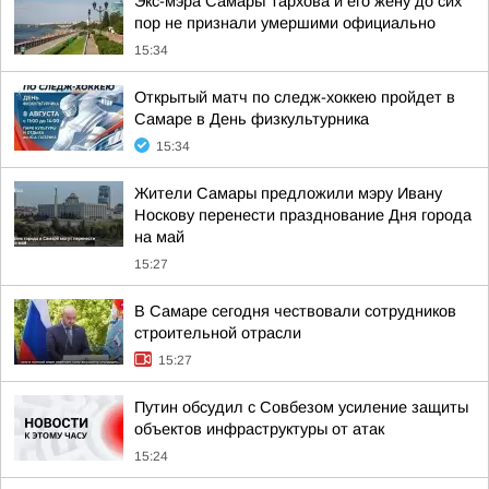
Экс-мэра Самары Тархова и его жену до сих
пор не признали умершими официально
15:34
Открытый матч по следж-хоккею пройдет в
Самаре в День физкультурника
15:34
Жители Самары предложили мэру Ивану
Носкову перенести празднование Дня города
на май
15:27
В Самаре сегодня чествовали сотрудников
строительной отрасли
15:27
Путин обсудил с Совбезом усиление защиты
объектов инфраструктуры от атак
15:24