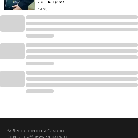
лет на троих
14:35
© Лента новостей Самары
Email:
info@news-samara.ru