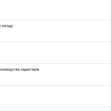
ю погоду
роизводства наркотиков