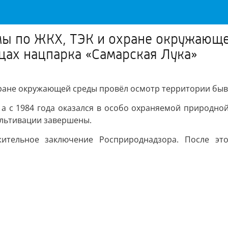
мы по ЖКХ, ТЭК и охране окружающ
цах нацпарка «Самарская Лука»
хране окружающей среды провёл осмотр территории бывш
 а с 1984 года оказался в особо охраняемой природно
ультивации завершены.
жительное заключение Росприроднадзора. После это