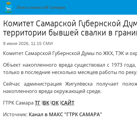
Комитет Самарской Губернской Ду
территории бывшей свалки в грани
СМИ
9 июня 2026, 11:15
Комитет Самарской Губернской Думы по ЖКХ, ТЭК и о
Объект накопленного вреда существовал с 1973 года,
только в последние несколько месяцев работы по рек
Сейчас администрация Жигулёвска получает поло
накопленного вреда окружающей среде.
ГТРК Самара
ТГ
l
ВК
l
ОК
l
САЙТ
Источник:
Канал в МАКС "ГТРК САМАРА"