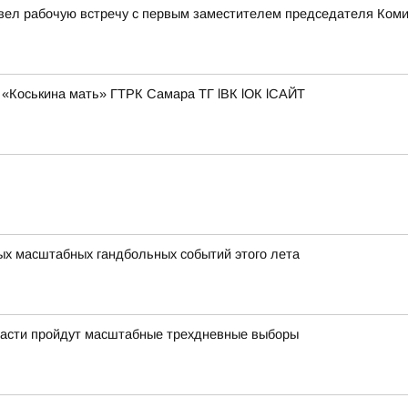
овел рабочую встречу с первым заместителем председателя Ком
«Коськина мать» ГТРК Самара ТГ lВК lОК lСАЙТ
мых масштабных гандбольных событий этого лета
области пройдут масштабные трехдневные выборы