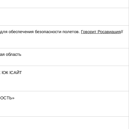
для обеспечения безопасности полетов.
Говорит Росавиация
//
ая область
 lОК lСАЙТ
СНОСТЬ»