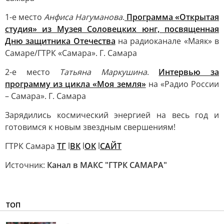
1-е место
Анфиса Нагуманова
.
Программа «Открытая
студия» из Музея Соловецких юнг, посвященная
Дню защитника Отечества
на радиоканале «Маяк» в
Самаре/ГТРК «Самара». Г. Самара
2-е место
Татьяна Маркушина
.
Интервью за
программу из цикла «Моя земля»
на «Радио России
– Самара». Г. Самара
Зарядились космический энергией на весь год и
готовимся к новым звездным свершениям!
ГТРК Самара
ТГ
l
ВК
l
ОК
l
САЙТ
Источник:
Канал в МАКС "ГТРК САМАРА"
ТОП