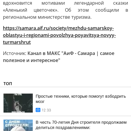
вдохновится мотивами легендарной сказки
«Аленький цветочек». Об этом сообщили в
региональном министерстве туризма.
https://samara.aif.ru/society/mezhdu-samarskoy-
oblastyu-i-regionami-povolzhya-poyavitsya-novyy-
turmarshrut
Источник:
Канал в МАКС "АиФ - Самара | самое
полезное и интересное"
ТОП
Простые техники, которые помогут взбодрить
мозг
12:33
В честь 70-летия Дня строителя продолжаем
делиться поздравлениями: