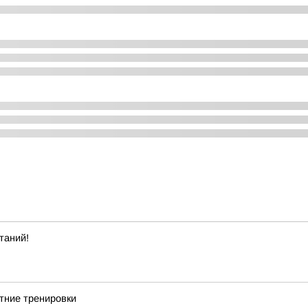
таний!
тние тренировки