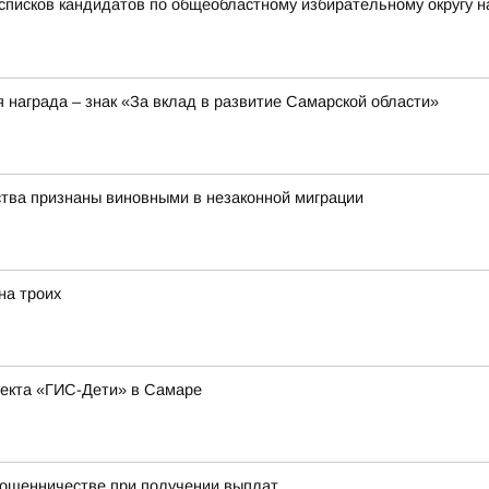
списков кандидатов по общеобластному избирательному округу н
 награда – знак «За вклад в развитие Самарской области»
ства признаны виновными в незаконной миграции
на троих
оекта «ГИС-Дети» в Самаре
мошенничестве при получении выплат