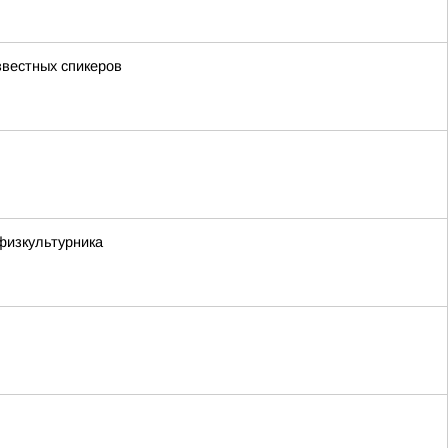
звестных спикеров
физкультурника