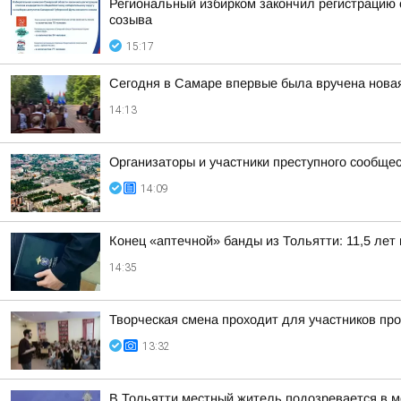
Региональный избирком закончил регистрацию 
созыва
15:17
Сегодня в Самаре впервые была вручена новая
14:13
Организаторы и участники преступного сообще
14:09
Конец «аптечной» банды из Тольятти: 11,5 лет 
14:35
Творческая смена проходит для участников пр
13:32
В Тольятти местный житель подозревается в 