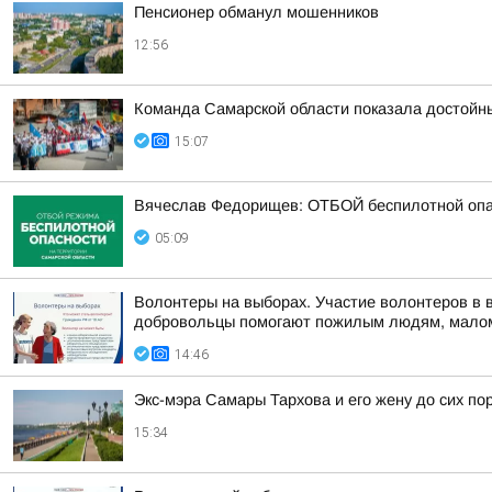
Пенсионер обманул мошенников
12:56
Команда Самарской области показала достойн
15:07
Вячеслав Федорищев: ОТБОЙ беспилотной опа
05:09
Волонтеры на выборах. Участие волонтеров в 
добровольцы помогают пожилым людям, малом
14:46
Экс-мэра Самары Тархова и его жену до сих п
15:34