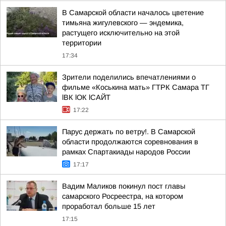
В Самарской области началось цветение
тимьяна жигулевского — эндемика,
растущего исключительно на этой
территории
17:34
Зрители поделились впечатлениями о
фильме «Коськина мать» ГТРК Самара ТГ
lВК lОК lСАЙТ
17:22
Парус держать по ветру!. В Самарской
области продолжаются соревнования в
рамках Спартакиады народов России
17:17
Вадим Маликов покинул пост главы
самарского Росреестра, на котором
проработал больше 15 лет
17:15