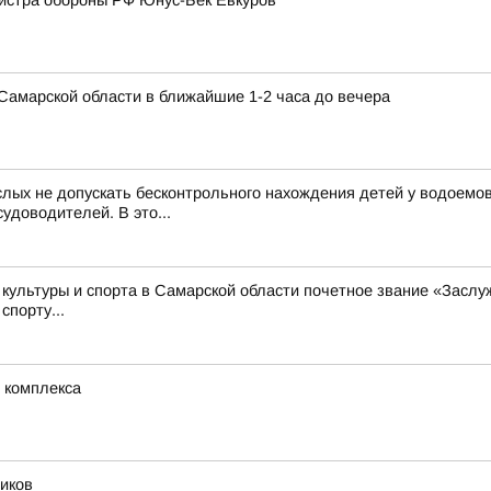
нистра обороны РФ Юнус-Бек Евкуров
в Самарской области в ближайшие 1-2 часа до вечера
лых не допускать бесконтрольного нахождения детей у водоемов
удоводителей. В это...
 культуры и спорта в Самарской области почетное звание «Засл
спорту...
 комплекса
иков