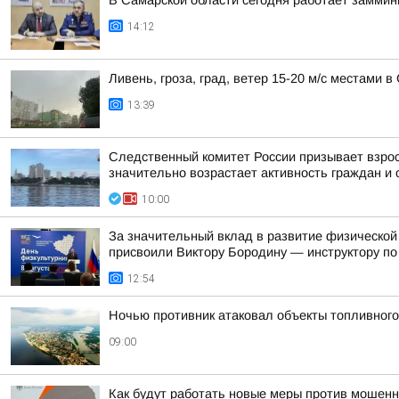
В Самарской области сегодня работает замми
14:12
Ливень, гроза, град, ветер 15-20 м/с местами 
13:39
Следственный комитет России призывает взрос
значительно возрастает активность граждан и с
10:00
За значительный вклад в развитие физической
присвоили Виктору Бородину — инструктору по 
12:54
Ночью противник атаковал объекты топливного
09:00
Как будут работать новые меры против мошенн