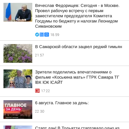
Вячеслав Федорищев: Сегодня - в Москве.
Провел рабочую встречу с первым
заместителем председателя Комитета
Госдумы по бюджету и налогам Леонидом
Симановским
18:59
В Самарской области зацвел редкий тимьян
21:57
Зрители поделились впечатлениями о
фильме «Коськина мать» ГТРК Самара ТГ
lВК lОК lСАЙТ
17:22
6 августа. Главное за день:
22:30
Старт дан! В Тольятти стартовало одно из