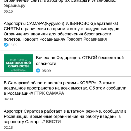
Ограничения сняты в аэропортах Самары и Ульяновска//
Украина.ру
05:15
Аэропорты САМАРА(Курумоч) УЛЬЯНОВСК(Баратаевка)
СНЯТЫ ограничения на прием и выпуск воздушных судов.
Ограничения вводили для обеспечения безопасности
полетов.
Говорит Росавиация
//
Говорит Росавиация
05:09
Вячеслав Федорищев: ОТБОЙ беспилотной
опасности
05:09
В Самарской области введён режим «КОВЁР». Закрыто
воздушное пространство на всех высотах. Об этом сообщили
в Росавиации//
ГТРК САМАРА
04:39
Аэропорт
Саратова
работает в штатном режиме, сообщили в
Росавиации. Временные ограничения на работу введены в
аэропорту Самары.//
ВЕСТИ
02:18