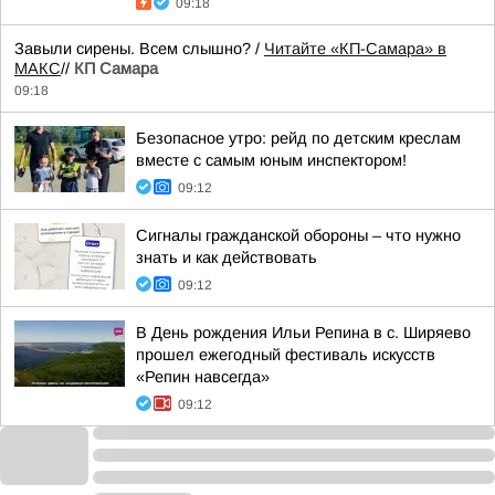
09:18
Завыли сирены. Всем слышно? /
Читайте «КП-Самара» в
МАКС
//
КП Самара
09:18
Безопасное утро: рейд по детским креслам
вместе с самым юным инспектором!
09:12
Сигналы гражданской обороны – что нужно
знать и как действовать
09:12
В День рождения Ильи Репина в с. Ширяево
прошел ежегодный фестиваль искусств
«Репин навсегда»
09:12