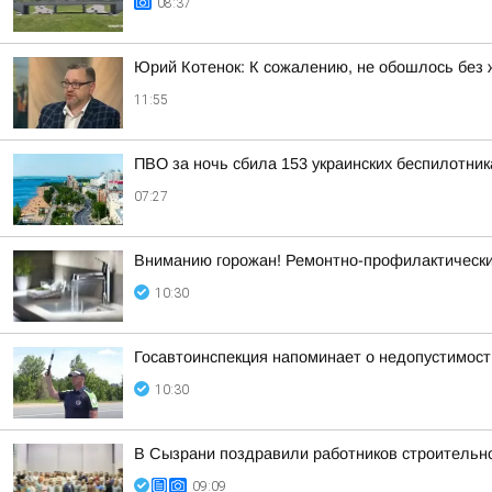
08:37
Юрий Котенок: К сожалению, не обошлось без 
11:55
ПВО за ночь сбила 153 украинских беспилотни
07:27
Вниманию горожан! Ремонтно-профилактическ
10:30
Госавтоинспекция напоминает о недопустимост
10:30
В Сызрани поздравили работников строительн
09:09