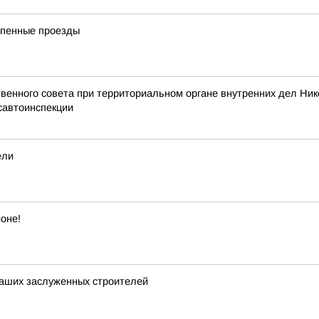
епенные проезды
енного совета при территориальном органе внутренних дел Ник
савтоинспекции
ели
оне!
аших заслуженных строителей