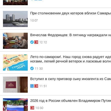
При столкновении двух катеров вблизи Самары
10:07
Вячеслав Федорищев: В пятницу награждали н
12:12
Лето по-самарски!. Наш город снова радует иде
ногами, легкий речной ветерок и ласковые волн
11:30
Вступил в силу приговор сыну иноагента из Са
11:51
2026 год в России объявлен Владимиром Пути
10:30