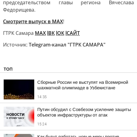
председательством главы региона Вячеслава
Федорищева.
Смотрите выпуск в МАХ
!
ГТРК Самара
MAX
lВК
lОК
lСАЙТ
Источник:
Telegram-канал "ГТРК САМАРА"
ТОП
Сборные России не выступят на Всемирной
шахматной олимпиаде в Узбекистане
14:35
Путин обсудил с Совбезом усиление защиты
объектов инфраструктуры от атак
15:24
Как будут работать новые меры против