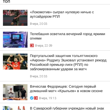
ТОП
«Локомотив» сыграл нулевую ничью с
аутсайдером РПЛ
Вчера, 20:03
Телебашня осветила вечерний город яркими
огнями
Вчера, 22:09
Португальский защитник тольяттинского
«Акрона» Родригу Эшковал установил рекорд
Российской премьер-лиги (РПЛ) по
заблокированным ударам за матч
Вчера, 20:33
Вячеслав Федорищев: Сегодня первый
домашний матч «Крыльев» в новом сезоне
Вчера, 19:13
В Самарской губернии учрежден новый знак