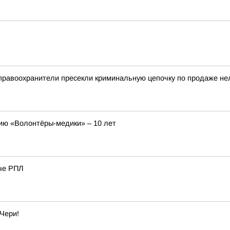
правоохранители пресекли криминальную цепочку по продаже не
ию «Волонтёры-медики» – 10 лет
че РПЛ
 Чери!