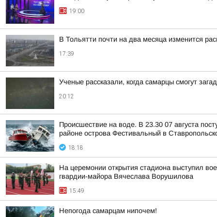
19:00
В Тольятти почти на два месяца изменится рас
17:39
Ученые рассказали, когда самарцы смогут зага
20:12
Происшествие на воде. В 23.30 07 августа пос
районе острова Фестивальный в Ставропольск
18:18
На церемонии открытия стадиона выступил вое
гвардии-майора Вячеслава Ворушилова
15:49
Непогода самарцам нипочем!