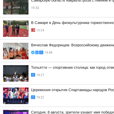
Самарскую область накрыла гроза с ливнем и 
19:33
В Самаре в День физкультурника торжественн
15:24
Вячеслав Федорищев: Всероссийскому движени
19:49
Тольятти — спортивная столица: как город от
19:27
Церемония открытия Спартакиады народов Росс
19:22
Сегодня, 8 августа, зрители узнают имя побе