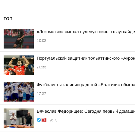
ТОП
«Локомотив» сыграл нулевую ничью с аутсайд
20:03
Португальский защитник тольяттинского «Акро
20:33
Футболисты калининградской «Балтики» обыграл
17:37
Вячеслав Федорищев: Сегодня первый домашн
19:13