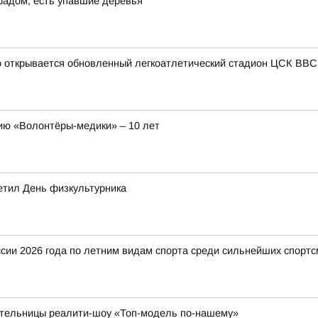
градом, есть упавшие деревья
о открывается обновленный легкоатлетический стадион ЦСК ВВС
ю «Волонтёры-медики» – 10 лет
метил День физкультурника
ии 2026 года по летним видам спорта среди сильнейших спортс
дительницы реалити-шоу «Топ-модель по-нашему»