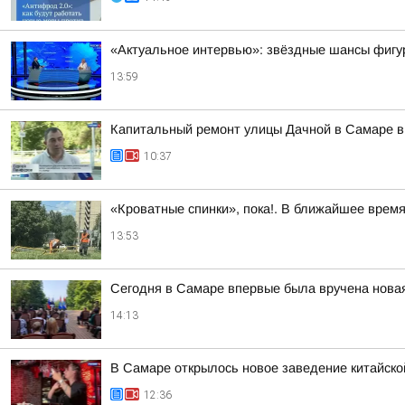
«Актуальное интервью»: звёздные шансы фигу
13:59
Капитальный ремонт улицы Дачной в Самаре 
10:37
«Кроватные спинки», пока!. В ближайшее врем
13:53
Сегодня в Самаре впервые была вручена новая
14:13
В Самаре открылось новое заведение китайской
12:36