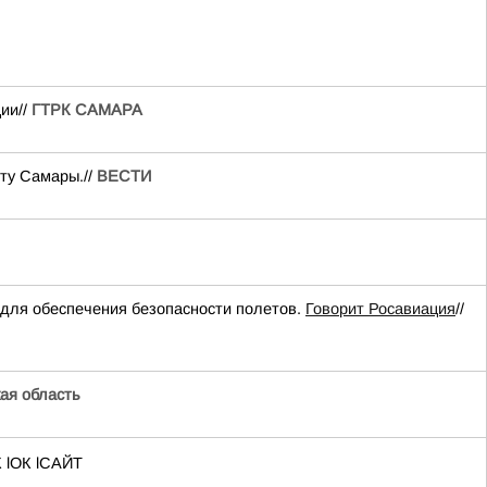
ии//
ГТРК САМАРА
ту Самары.//
ВЕСТИ
для обеспечения безопасности полетов.
Говорит Росавиация
//
ая область
 lОК lСАЙТ