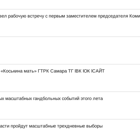
овел рабочую встречу с первым заместителем председателя Ком
«Коськина мать» ГТРК Самара ТГ lВК lОК lСАЙТ
мых масштабных гандбольных событий этого лета
области пройдут масштабные трехдневные выборы