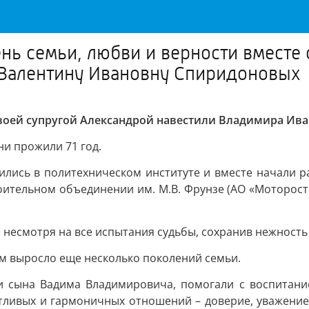
нь семьи, любви и верности вместе 
 Валентину Ивановну Спиридоновых
 своей супругой Александрой навестили Владимира И
ни прожили 71 год.
ись в политехническом институте и вместе начали раб
ительном объединении им. М.В. Фрунзе (АО «Моторостро
 несмотря на все испытания судьбы, сохранив нежность 
м выросло еще несколько поколений семьи.
 сына Вадима Владимировича, помогали с воспитание
астливых и гармоничных отношений – доверие, уважен