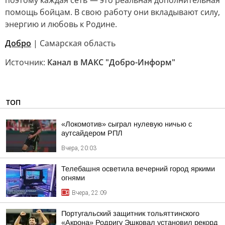
поэтому каждая сеть — это реальная дополнительная
помощь бойцам. В свою работу они вкладывают силу,
энергию и любовь к Родине.
Добро
| Самарская область
Источник:
Канал в МАКС "Добро-Информ"
ТОП
«Локомотив» сыграл нулевую ничью с
аутсайдером РПЛ
Вчера, 20:03
Телебашня осветила вечерний город яркими
огнями
Вчера, 22:09
Португальский защитник тольяттинского
«Акрона» Родригу Эшковал установил рекорд