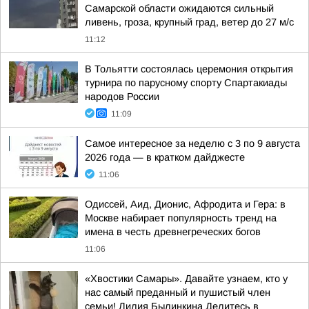
Самарской области ожидаются сильный
ливень, гроза, крупный град, ветер до 27 м/с
11:12
В Тольятти состоялась церемония открытия
турнира по парусному спорту Спартакиады
народов России
11:09
Самое интересное за неделю с 3 по 9 августа
2026 года — в кратком дайджесте
11:06
Одиссей, Аид, Дионис, Афродита и Гера: в
Москве набирает популярность тренд на
имена в честь древнегреческих богов
11:06
«Хвостики Самары». Давайте узнаем, кто у
нас самый преданный и пушистый член
семьи! Лилия Былинкина Делитесь в