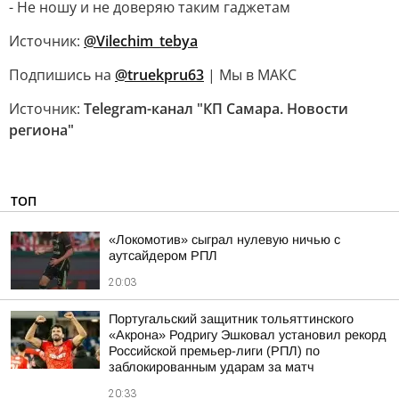
- Не ношу и не доверяю таким гаджетам
Источник:
@Vilechim_tebya
Подпишись на
@truekpru63
| Мы в МАКС
Источник:
Telegram-канал "КП Самара. Новости
региона"
ТОП
«Локомотив» сыграл нулевую ничью с
аутсайдером РПЛ
20:03
Португальский защитник тольяттинского
«Акрона» Родригу Эшковал установил рекорд
Российской премьер-лиги (РПЛ) по
заблокированным ударам за матч
20:33