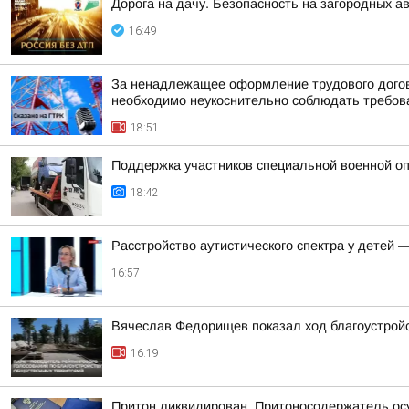
Дорога на дачу. Безопасность на загородных а
16:49
За ненадлежащее оформление трудового догов
необходимо неукоснительно соблюдать требован
18:51
Поддержка участников специальной военной оп
18:42
Расстройство аутистического спектра у детей 
16:57
Вячеслав Федорищев показал ход благоустрой
16:19
Притон ликвидирован. Притоносодержатель о