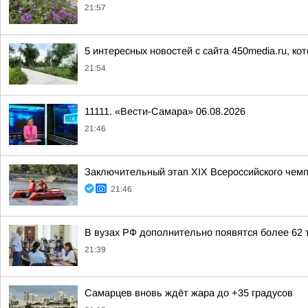
21:57
5 интересных новостей с сайта 450media.ru, ко
21:54
11111. «Вести-Самара» 06.08.2026
21:46
Заключительный этап XIХ Всероссийского чем
21:46
В вузах РФ дополнительно появятся более 62 
21:39
Самарцев вновь ждёт жара до +35 градусов