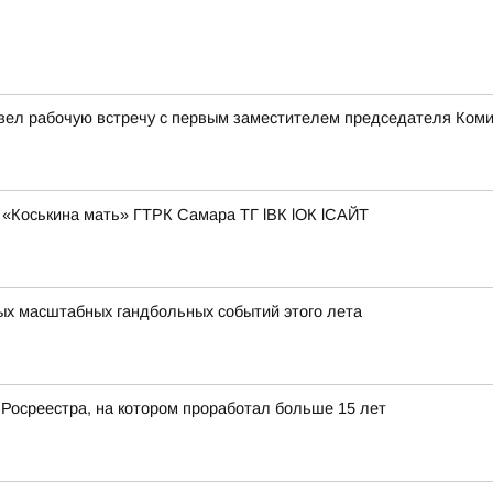
овел рабочую встречу с первым заместителем председателя Ком
«Коськина мать» ГТРК Самара ТГ lВК lОК lСАЙТ
мых масштабных гандбольных событий этого лета
 Росреестра, на котором проработал больше 15 лет