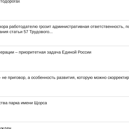
втодорогах
ора работодателю грозит административная ответственность, п
ия статьи 57 Трудового...
ерации – приоритетная задача Единой России
— не приговор, а особенность развития, которую можно скоррект
ства парка имени Щорса
сужден