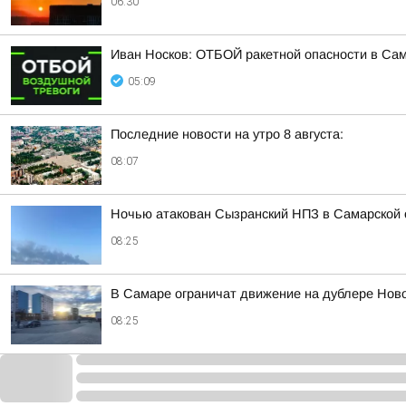
06:30
Иван Носков: ОТБОЙ ракетной опасности в Са
05:09
Последние новости на утро 8 августа:
08:07
Ночью атакован Сызранский НПЗ в Самарской 
08:25
В Самаре ограничат движение на дублере Ново
08:25