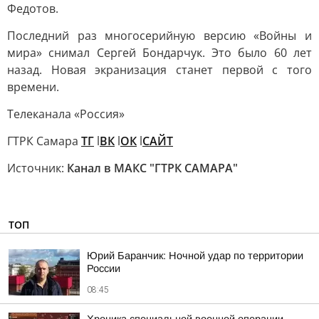
Федотов.
Последний раз многосерийную версию «Войны и
мира» снимал Сергей Бондарчук. Это было 60 лет
назад. Новая экранизация станет первой с того
времени.
Телеканала «Россия»
ГТРК Самара
ТГ
l
ВК
l
ОК
l
САЙТ
Источник:
Канал в МАКС "ГТРК САМАРА"
ТОП
Юрий Баранчик: Ночной удар по территории
России
08:45