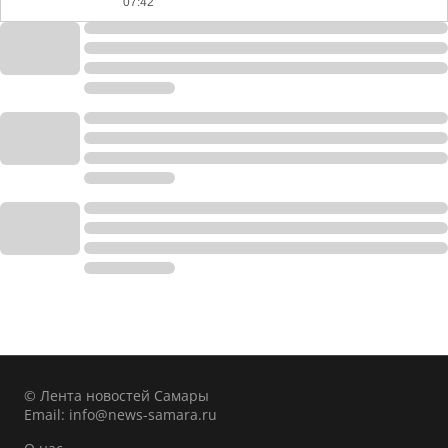
07:42
© Лента новостей Самары
Email:
info@news-samara.ru