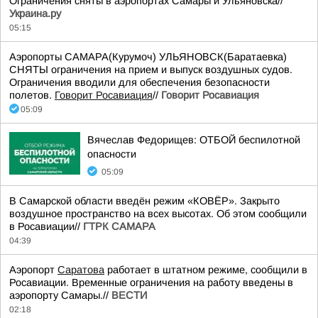
Ограничения сняты в аэропортах Самары и Ульяновска//
Украина.ру
05:15
Аэропорты САМАРА(Курумоч) УЛЬЯНОВСК(Баратаевка)
СНЯТЫ ограничения на прием и выпуск воздушных судов.
Ограничения вводили для обеспечения безопасности
полетов.
Говорит Росавиация
//
Говорит Росавиация
05:09
Вячеслав Федорищев: ОТБОЙ беспилотной
опасности
05:09
В Самарской области введён режим «КОВЁР». Закрыто
воздушное пространство на всех высотах. Об этом сообщили
в Росавиации//
ГТРК САМАРА
04:39
Аэропорт
Саратова
работает в штатном режиме, сообщили в
Росавиации. Временные ограничения на работу введены в
аэропорту Самары.//
ВЕСТИ
02:18