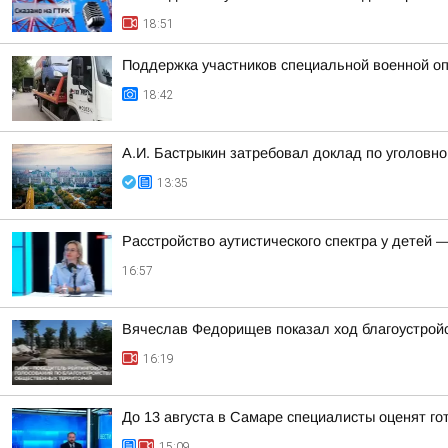
18:51
Поддержка участников специальной военной оп
18:42
А.И. Бастрыкин затребовал доклад по уголовно
13:35
Расстройство аутистического спектра у детей 
16:57
Вячеслав Федорищев показал ход благоустрой
16:19
До 13 августа в Самаре специалисты оценят го
15:09