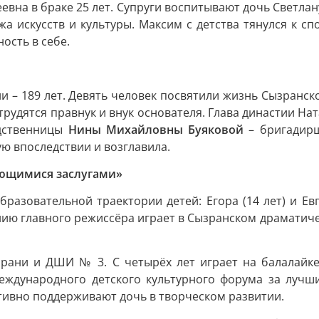
вна в браке 25 лет. Супруги воспитывают дочь Светлан
жа искусств и культуры. Максим с детства тянулся к сп
ость в себе.
 – 189 лет. Девять человек посвятили жизнь Сызранс
 трудятся правнук и внук основателя. Глава династии Н
одственницы
Нины Михайловны Буяковой
– бригадирш
ю впоследствии и возглавила.
ающимися заслугами»
разовательной траектории детей: Егора (14 лет) и Евг
ению главного режиссёра играет в Сызранском драматич
ани и ДШИ № 3. С четырёх лет играет на балалайке.
еждународного детского культурного форума за лучши
тивно поддерживают дочь в творческом развитии.