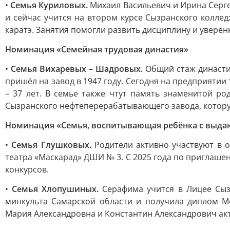
•
Семья Куриловых.
Михаил Васильевич и Ирина Сергее
и сейчас учится на втором курсе Сызранского коллед
каратэ. Занятия помогли развить дисциплину и уверенн
Номинация «Семейная трудовая династия»
•
Семья Вихаревых – Шадровых.
Общий стаж династии
пришёл на завод в 1947 году. Сегодня на предприятии
– 37 лет. В семье также чтут память знаменитой р
Сызранского нефтеперерабатывающего завода, котору
Номинация «Семья, воспитывающая ребёнка с выд
•
Семья Глушковых.
Родители активно участвуют в об
театра «Маскарад» ДШИ № 3. С 2025 года по приглаш
конкурсов.
•
Семья Хлопушиных.
Серафима учится в Лицее Сызр
минкульта Самарской области и получила диплом М
Мария Александровна и Константин Александрович ак