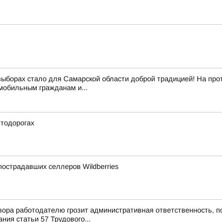
выборах стало для Самарской области доброй традицией! На про
обильным гражданам и...
втодорогах
острадавших селлеров Wildberries
ора работодателю грозит административная ответственность, п
ия статьи 57 Трудового...