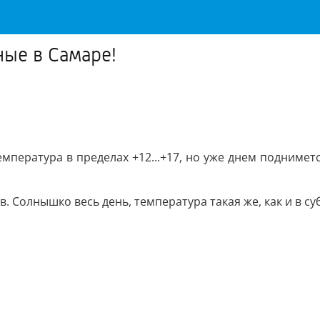
ные в Самаре!
пература в пределах +12...+17, но уже днем подниметс
в. Солнышко весь день, температура такая же, как и в су