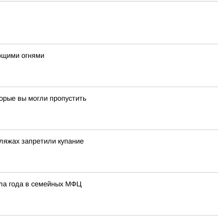
ющими огнями
торые вы могли пропустить
ляжах запретили купание
ала года в семейных МФЦ